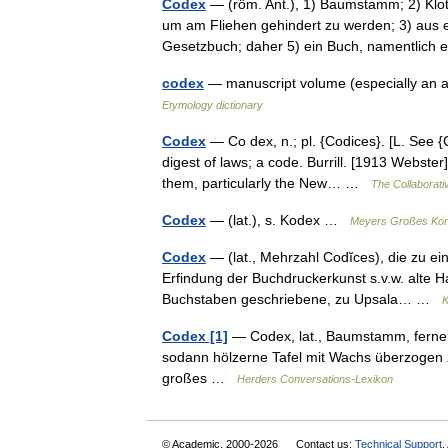
Codex
— (röm. Ant.), 1) Baumstamm; 2) Klot
um am Fliehen gehindert zu werden; 3) aus 
Gesetzbuch; daher 5) ein Buch, namentlic
codex
— manuscript volume (especially an 
Etymology dictionary
Codex
— Co dex, n.; pl. {Codices}. [L. See {
digest of laws; a code. Burrill. [1913 Webster
them, particularly the New… …
The Collaborativ
Codex
— (lat.), s. Kodex …
Meyers Großes Kon
Codex
— (lat., Mehrzahl Codĭces), die zu 
Erfindung der Buchdruckerkunst s.v.w. alte Ha
Buchstaben geschriebene, zu Upsala… …
K
Codex [1]
— Codex, lat., Baumstamm, ferner 
sodann hölzerne Tafel mit Wachs überzogen z
großes …
Herders Conversations-Lexikon
© Academic, 2000-2026
Contact us:
Technical Support
,