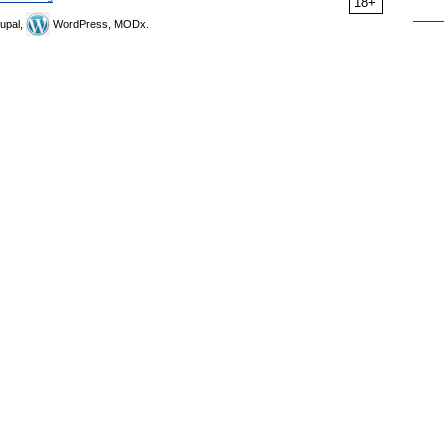
18+
upal,
WordPress, MODx.