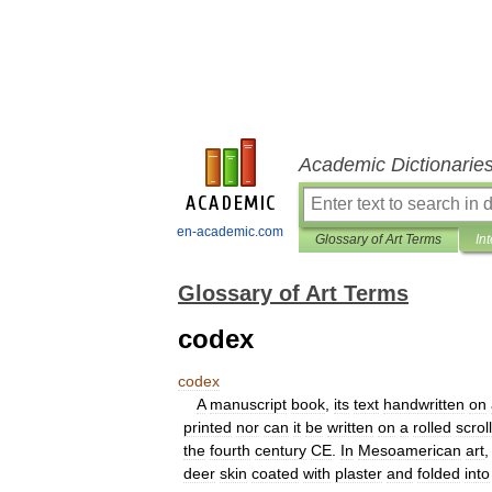
Academic Dictionarie
en-academic.com
Glossary of Art Terms
In
Glossary of Art Terms
codex
codex
A
manuscript
book
,
its
text
handwritten
on
printed
nor
can
it
be
written
on
a
rolled
scroll
the
fourth
century
CE
.
In
Mesoamerican
art
deer
skin
coated
with
plaster
and
folded
into