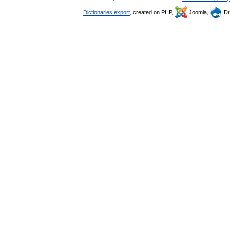
Dictionaries export
, created on PHP,
Joomla,
Dr