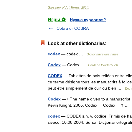
Glossary
of
Art
Terms
.
2014
.
Игры ⚽
Нужна курсовая?
Cobra or COBRA
Look at other dictionaries:
codex
— codex …
Dictionnaire des rimes
Codex
— Codex …
Deutsch Wörterbuch
CODEX
— Tablettes de bois reliées entre ell
ce terme désigne tous les manuscrits à folio
peut être simplement de cuir ou bien …
Ency
Codex
— • The name given to a manuscript in 
Kevin Knight. 2006. Codex Codex † 
codex
— CÓDEX s.n. v. codice. Trimis de hai
siveco, 10.08.2004. Sursa: Dicţionar ortog