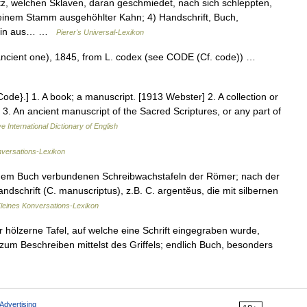
z, welchen Sklaven, daran geschmiedet, nach sich schleppten,
einem Stamm ausgehöhlter Kahn; 4) Handschrift, Buch,
h ein aus… …
Pierer's Universal-Lexikon
ancient one), 1845, from L. codex (see CODE (Cf. code)) …
Code}.] 1. A book; a manuscript. [1913 Webster] 2. A collection or
] 3. An ancient manuscript of the Sacred Scriptures, or any part of
e International Dictionary of English
versations-Lexikon
einem Buch verbundenen Schreibwachstafeln der Römer; nach der
ndschrift (C. manuscriptus), z.B. C. argentĕus, die mit silbernen
leines Konversations-Lexikon
hölzerne Tafel, auf welche eine Schrift eingegraben wurde,
um Beschreiben mittelst des Griffels; endlich Buch, besonders
Advertising