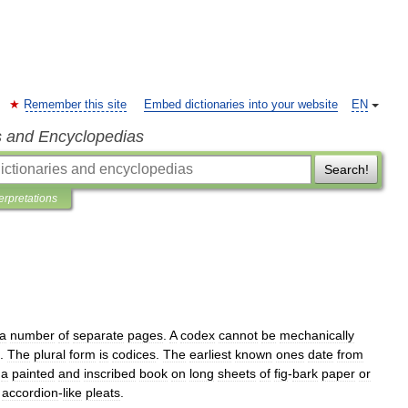
Remember this site
Embed dictionaries into your website
EN
s and Encyclopedias
Search!
terpretations
a
number
of
separate
pages
.
A
codex
cannot
be
mechanically
.
The
plural
form
is
codices
.
The
earliest
known
ones
date
from
,
a
painted
and
inscribed
book
on
long
sheets
of
fig
-
bark
paper
or
accordion
-
like
pleats
.