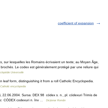
coefficient of expansion
es, sur lesquelles les Romains écrivaient un texte; au Moyen Âge,
s brochés. Le codex est généralement protégé par une reliure qui
clopédie Universelle
leaf form, distinguishing it from a roll Catholic Encyclopedia.
…
Catholic encyclopedia
, 22.06.2004. Sursa: DEX 98 códex s. n., pl. códexuri Trimis de
rafic CÓDEX codexuri n. înv …
Dicționar Român